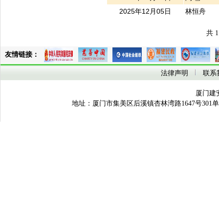
2700 元
孙贵琳
2025年12月05日
林恒舟
5000 元
林恒舟
2700 元
孙贵琳
共 1
50000 元
林恒舟
150000 元
吴杰栋
友情链接：
150000 元
谢锦育
2700 元
孙贵琳
法律声明
联系
5000 元
林恒舟
150000 元
吴杰栋
厦门建
150000 元
谢锦育
地址：厦门市集美区后溪镇杏林湾路1647号301单元之
9000 元
叶水福物流...
150000 元
禹 雪
5000 元
林恒舟
4200 元
孙贵娴
2700 元
孙贵琳
150000 元
王顺平
2700 元
孙贵琳
5000 元
林恒舟